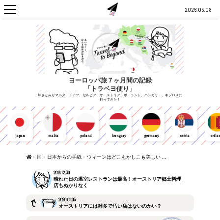
2026.05.08
ヨーロッパ旅７ヶ月間の記録
「トラベヨ便り」
妹さとみがマルタ、ドイツ、セルビア、オーストリア、ポーランド、ハンガリー、キプロスに
行ってきた！
japan
malta
poland
hungary
germany
serbia
srila
›
国
›
日本からの手紙
›
ウィーンはどこもかしこも美しい …
2019.12.30
晴れた日の温室レストランは最高！オーストリア郷土料理
店もぬかりなく
2020.01.05
オーストリアには雑多で汚い店はないのかい？