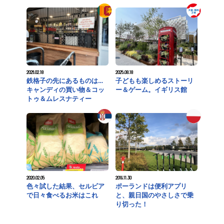
2026.02.18
2025.08.18
鉄格子の先にあるものは…
子どもも楽しめるストーリ
キャンディの買い物＆コッ
ー＆ゲーム。イギリス館
トゥ＆ムレスナティー
2020.02.05
2019.11.30
色々試した結果、セルビア
ポーランドは便利アプリ
で日々食べるお米はこれ
と、親日国のやさしさで乗
り切った！