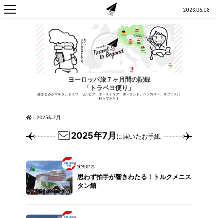
2026.05.08
ヨーロッパ旅７ヶ月間の記録
「トラベヨ便り」
妹さとみがマルタ、ドイツ、セルビア、オーストリア、ポーランド、ハンガリー、キプロスに
行ってきた！
›
2025年7月
2025年7月
に届いたお手紙
2025.07.29
思わず拍手が響きわたる！トルクメニス
タン館