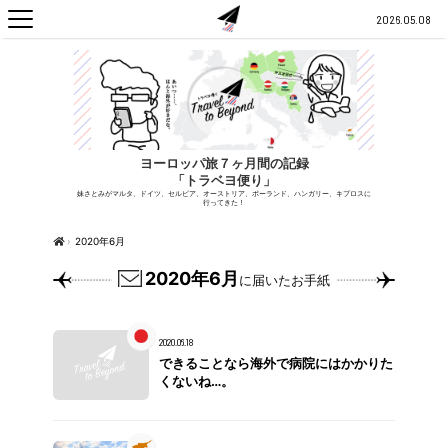
2026.05.08
ヨーロッパ旅７ヶ月間の記録
「トラベヨ便り」
妹さとみがマルタ、ドイツ、セルビア、オーストリア、ポーランド、ハンガリー、キプロスに
行ってきた！
›
2020年6月
2020年6月
に届いたお手紙
2020.06.18
できることなら海外で病院にはかかりた
くないね…。