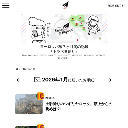
2026.05.08
ヨーロッパ旅７ヶ月間の記録
「トラベヨ便り」
妹さとみがマルタ、ドイツ、セルビア、オーストリア、ポーランド、ハンガリー、キプロスに
行ってきた！
›
2026年1月
2026年1月
に届いたお手紙
2026.01.30
土砂降りのシギリヤロック。頂上からの
眺めは？!