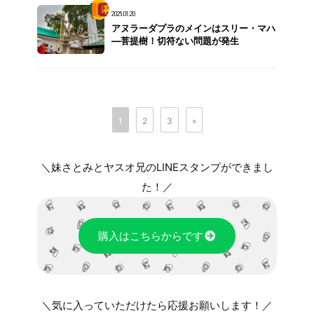
2026.01.20
アヌラーダプラのメインはスリー・マハ
―菩提樹！切符ない問題が発生
1
2
3
»
＼妹さとみとヤスオ兄のLINEスタンプができまし
た！／
購入はこちらからです
＼気に入っていただけたら応援お願いします！／