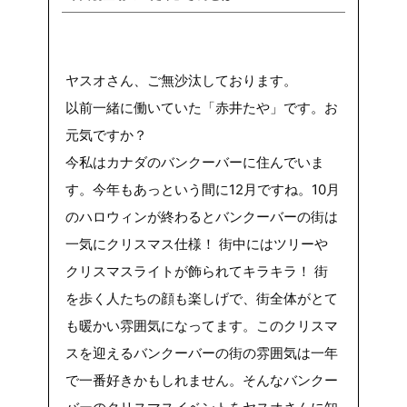
たやさんって誰？
ヤスオの元同僚です。
なぜいまカナダに？
ヤスオさん、ご無沙汰しております。
家庭の事情でカナダにいます（笑）。
以前一緒に働いていた「赤井たや」です。お
元気ですか？
今私はカナダのバンクーバーに住んでいま
す。今年もあっという間に12月ですね。10月
のハロウィンが終わるとバンクーバーの街は
一気にクリスマス仕様！ 街中にはツリーや
クリスマスライトが飾られてキラキラ！ 街
を歩く人たちの顔も楽しげで、街全体がとて
も暖かい雰囲気になってます。このクリスマ
スを迎えるバンクーバーの街の雰囲気は一年
で一番好きかもしれません。そんなバンクー