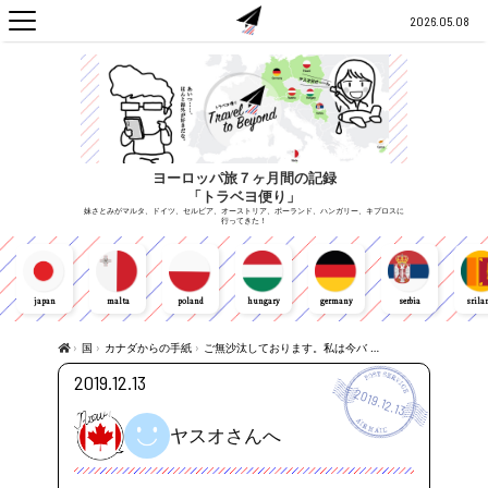
2026.05.08
ヨーロッパ旅７ヶ月間の記録
「トラベヨ便り」
妹さとみがマルタ、ドイツ、セルビア、オーストリア、ポーランド、ハンガリー、キプロスに
行ってきた！
japan
malta
poland
hungary
germany
serbia
srila
›
国
›
カナダからの手紙
›
ご無沙汰しております。私は今バ …
2019.12.13
2019.12.13
ヤスオさんへ