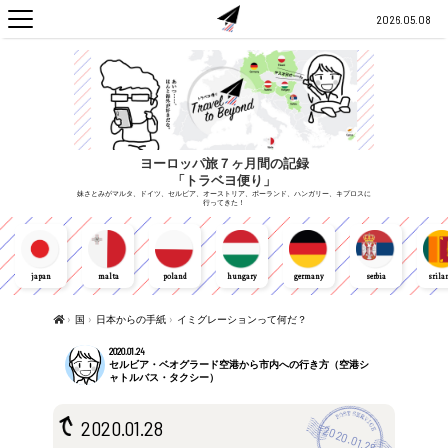
2026.05.08
ヨーロッパ旅７ヶ月間の記録
「トラベヨ便り」
妹さとみがマルタ、ドイツ、セルビア、オーストリア、ポーランド、ハンガリー、キプロスに
行ってきた！
japan
malta
poland
hungary
germany
serbia
srila
›
国
›
日本からの手紙
›
イミグレーションって何だ？
2020.01.24
セルビア・ベオグラード空港から市内への行き方（空港シ
ャトルバス・タクシー）
2020.01.28
2020.01.28