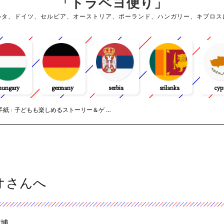
「トラベヨ便り」
ルタ、ドイツ、セルビア、オーストリア、ポーランド、ハンガリー、キプロス
hungary
germany
serbia
srilanka
cyp
手紙
›
子どもも楽しめるストーリー＆ゲ …
オさんへ
万博