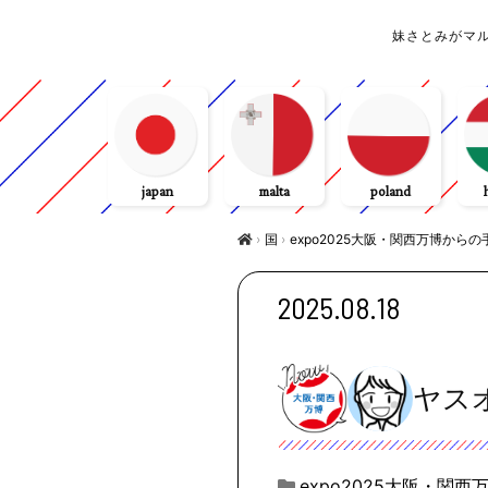
妹さとみがマ
japan
malta
poland
›
国
›
expo2025大阪・関西万博からの
2025.08.18
ヤス
expo2025大阪・関西