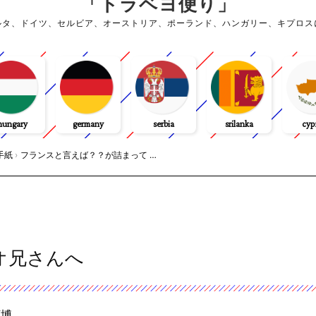
「トラベヨ便り」
ルタ、ドイツ、セルビア、オーストリア、ポーランド、ハンガリー、キプロス
hungary
germany
serbia
srilanka
cyp
手紙
›
フランスと言えば？？が詰まって …
オ兄さんへ
万博