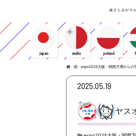
妹さとみがマ
japan
malta
poland
›
国
›
expo2025大阪・関西万博からの
2025.05.19
ヤス
expo2025大阪・関西