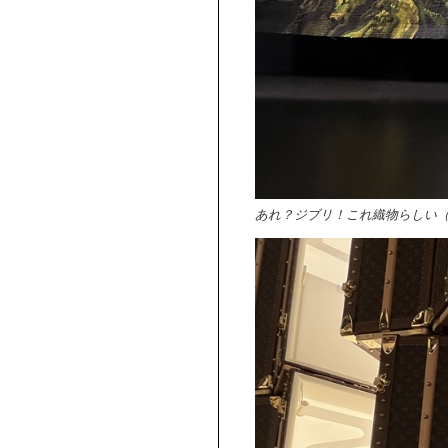
あれ？ジブリ！これ織物らしい